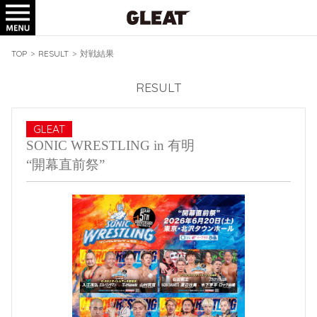
TICKET
GOODS
TOP
>
RESULT
>
対戦結果
RESULT
GLEAT
SONIC WRESTLING in 有明
“開幕直前祭”