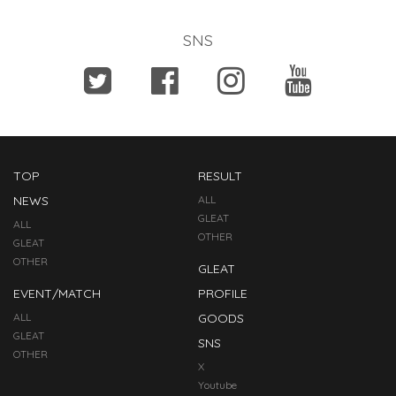
SNS
TOP
RESULT
NEWS
ALL
GLEAT
ALL
OTHER
GLEAT
OTHER
GLEAT
EVENT/MATCH
PROFILE
ALL
GOODS
GLEAT
SNS
OTHER
X
Youtube