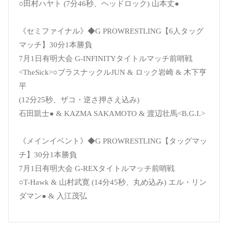
○田村ハヤト (7分46秒、ヘッドロック) 山本丈●
《セミファイナル》◆G PROWRESTLING【6人タッグ
マッチ】30分1本勝負
7月1日有明大会 G-INFINITYタイトルマッチ前哨戦
<TheSick>○ブラスナックルJUN & ロック岩崎 & 木下亨
平
(12分25秒、ザコ・逆さ押さえ込み)
石田凱士● & KAZMA SAKAMOTO & 渡辺壮馬<B.G.I.>
《メインイベント》◆G PROWRESTLING【タッグマッ
チ】30分1本勝負
7月1日有明大会 G-REXタイトルマッチ前哨戦
○T-Hawk & 山村武寛 (14分45秒、丸め込み) エル・リン
ダマン● & 入江茂弘