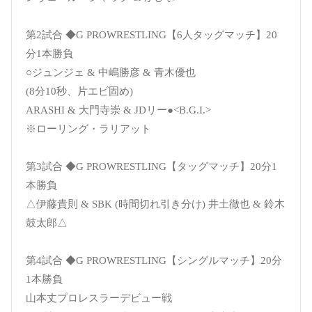
第2試合 ◆G PROWRESTLING【6人タッグマッチ】20
分1本勝負
○ジュンジェ & 中嶋勝彦 & 青木優也
(8分10秒、片エビ固め)
ARASHI & 大門寺崇 & JDリー●<B.G.I.>
※ローリング・ラリアット
第3試合 ◆G PROWRESTLING【タッグマッチ】20分1
本勝負
△伊藤貴則 & SBK (時間切れ引き分け) 井土徹也 & 鈴木
鼓太郎△
第4試合 ◆G PROWRESTLING【シングルマッチ】20分
1本勝負
山本丈プロレスラーデビュー戦