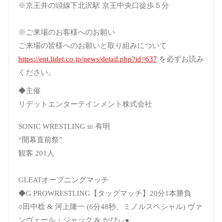
※京王井の頭線下北沢駅 京王中央口徒歩５分
※ご来場のお客様へのお願い
ご来場の皆様へのお願いと取り組みについて
https://ent.lidet.co.jp/news/detail.php?id=637
を必ずお読み
ください。
◆主催
リデットエンターテインメント株式会社
SONIC WRESTLING in 有明
“開幕直前祭”
観客 201人
GLEATオープニングマッチ
◆G PROWRESTLING【タッグマッチ】20分1本勝負
○田中稔 & 河上隆一 (6分48秒、ミノルスペシャル) ヴァ
ンヴェール・ジャック & かぴぃ●