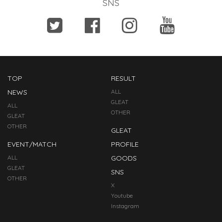
SNS
TOP
RESULT
NEWS
ALL
GLEAT
ALL
OTHER
GLEAT
OTHER
GLEAT
EVENT/MATCH
PROFILE
ALL
GOODS
GLEAT
SNS
OTHER
X
Youtube
Instagram