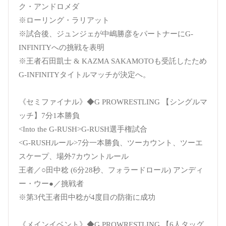
ク・アンドロメダ
※ローリング・ラリアット
※試合後、ジュンジェが中嶋勝彦をパートナーにG-
INFINITYへの挑戦を表明
※王者石田凱士 & KAZMA SAKAMOTOも受託したため
G-INFINITYタイトルマッチが決定へ。
《セミファイナル》◆G PROWRESTLING 【シングルマ
ッチ】7分1本勝負
<Into the G-RUSH>G-RUSH選手権試合
<G-RUSHルール>7分一本勝負、ツーカウント、ツーエ
スケープ、場外7カウントルール
王者／○田中稔 (6分28秒、フォラードロール) アンディ
ー・ウー●／挑戦者
※第3代王者田中稔が4度目の防衛に成功
《メインイベント》◆G PROWRESTLING 【6人タッグ