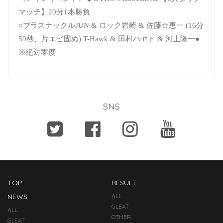
マッチ】20分1本勝負
○ブラスナックルJUN & ロック岩崎 & 佐藤☆恵一 (16分
59秒、片エビ固め) T-Hawk & 田村ハヤト & 河上隆一●
※絶対零度
SNS
TOP
RESULT
NEWS
ALL
GLEAT
ALL
OTHER
GLEAT