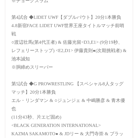
※チョークスラム
第4試合 ◆LIDET UWF【ダブルバウト】20分1本勝負
4.8新宿FACE LIDET UWF世界王座タイトルマッチ前哨
戦
○渡辺壮馬(第4代王者) & 佐藤光留<D3,E1> (9分19秒、
レフェリーストップ) <E2,D1> 伊藤貴則●(次期挑戦者) &
池本誠知
※胴締めスリーパー
第5試合 ◆G PROWRESTLING 【スペシャル8人タッグ
マッチ】20分1本勝負
エル・リンダマン & ○ジュンジェ & 中嶋勝彦 & 青木優
也
(11分43秒、片エビ固め)
<BLACK GENERATION INTERNATIONAL>
KAZMA SAKAMOTO● & JDリー & 大門寺崇 & ブラッ