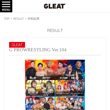
TICKET
GOODS
TOP
>
RESULT
>
対戦結果
RESULT
GLEAT
G PROWRESTLING Ver.104