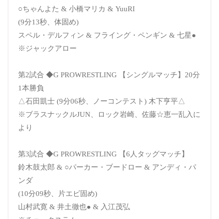
○ちゃんよた & 小橋マリカ & YuuRI
(9分13秒、体固め)
スペル・デルフィン & フライング・ペンギン & 七星●
※ジャックアロー
第2試合 ◆G PROWRESTLING 【シングルマッチ】20分
1本勝負
△石田凱士 (9分06秒、ノーコンテスト) 木下亨平△
※ブラスナックルJUN、ロック岩崎、佐藤☆恵一乱入に
より
第3試合 ◆G PROWRESTLING 【6人タッグマッチ】
鈴木鼓太郎 & ○パーカー・ブードロー & アンディ・パ
ンダ
(10分09秒、片エビ固め)
山村武寛 & 井土徹也● & 入江茂弘