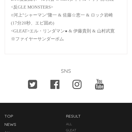
<反GLE MONSTERS>
○河上"シャーマン"隆一 & 佐藤☆恵一 & ロック岩崎
(17分20秒、エビ固め)
<GLEAT>エル・リンダマン● & 伊藤貴則 & 山村武寛
※ファイヤーサンダーボム
SNS
TOP
RESULT
NEWS
ALL
GLEAT