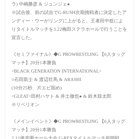
ラ) 中嶋勝彦 & ジュンジェ●
※試合後、前の試合でG-RUSH次期挑戦者に決定したア
ンディー・ウーがリングに上がると、王者田中稔によ
りタイトルマッチを3.22梅田ステラホールで行うことを
宣言した。
《セミファイナル》◆G PROWRESTLING 【6人タッグ
マッチ】20分1本勝負
<BLACK GENERATION INTERNATIONAL>
○石田凱士 & 渡辺壮馬 & ARASHI
(10分25秒、片エビ固め)
<GLEAT>田村ハヤト & 井土徹也● & 鈴木鼓太郎
※リベリオン
《メインイベント》◆G PROWRESTLING 【6人タッグ
マッチ】20分1本勝負
2.11後楽園ホール大会 G-REXタイトルマッチ前哨戦