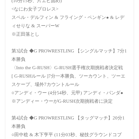
(10分15秒、片エビ固め)
<なにわ女子プロレス>
スペル・デルフィン & フライング・ペンギン● & レデ
ィせりな & スーパーW
※正田落とし
第3試合 ◆G PROWRESTLING 【シングルマッチ】7分1
本勝負
〈Into the G-RUSH〉G-RUSH選手権次期挑戦者決定戦
[ G-RUSHルール ]7分一本勝負、ツーカウント、ツーエ
スケープ、場外7カウントルール
○アンディ・ウー (4分54秒、元甲) アンディ・パンダ●
※アンディー・ウーがG-RUSH次期挑戦者に決定
第4試合 ◆G PROWRESTLING 【タッグマッチ】20分1
本勝負
○田中稔 & 木下亨平 (11分03秒、秘技グラウンドコブ