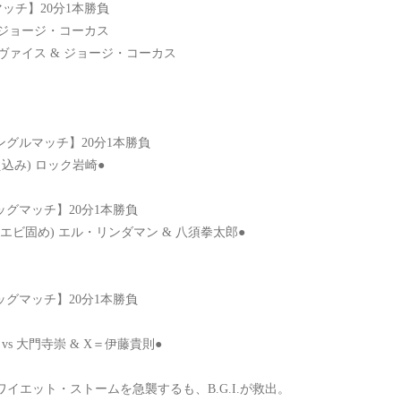
グマッチ】20分1本勝負
with ジョージ・コーカス
・ヴァイス & ジョージ・コーカス
【シングルマッチ】20分1本勝負
え込み) ロック岩崎●
【タッグマッチ】20分1本勝負
秒、エビ固め) エル・リンダマン & 八須拳太郎●
【タッグマッチ】20分1本勝負
vs 大門寺崇 & X＝伊藤貴則●
クワイエット・ストームを急襲するも、B.G.I.が救出。