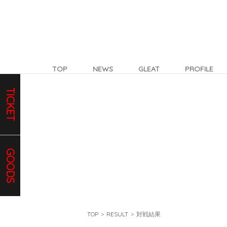
TOP
NEWS
GLEAT
PROFILE
TICKET
GOODS
TOP
>
RESULT
>
対戦結果