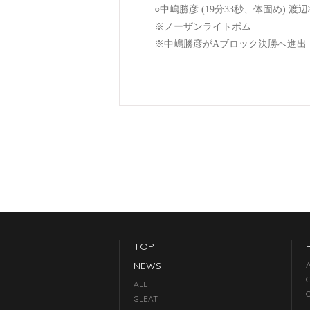
○中嶋勝彦 (19分33秒、体固め) 渡
※ノーザンライトボム
※中嶋勝彦がAブロック決勝へ進出
TOP
NEWS
ALL
GLEAT