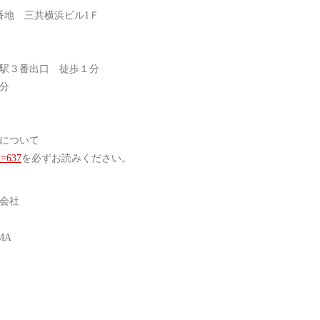
番地 三共横浜ビル1Ｆ
駅３番出口 徒歩１分
分
について
id=637
を必ずお読みください。
会社
MA