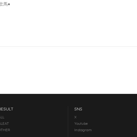
辺壮馬●
RESULT
SNS
ALL
X
GLEAT
Youtube
OTHER
Instagram