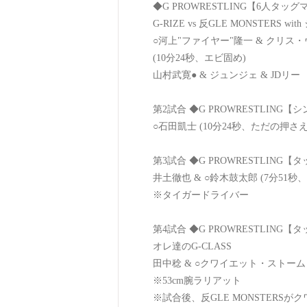
◆G PROWRESTLING【6人タッ
G-RIZE vs 反GLE MONSTERS 
○河上"ファイヤー"隆一 & クリス
(10分24秒、エビ固め)
山村武寛● & ジュンジェ & JDリー
第2試合 ◆G PROWRESTLING
○石田凱士 (10分24秒、ただの押さ
第3試合 ◆G PROWRESTLING
井土徹也 & ○鈴木鼓太郎 (7分51
※タイガードライバー
第4試合 ◆G PROWRESTLING
オレ達のG-CLASS
田中稔 & ○クワイエット・ストーム 
※53cm腕ラリアット
※試合後、反GLE MONSTERSが