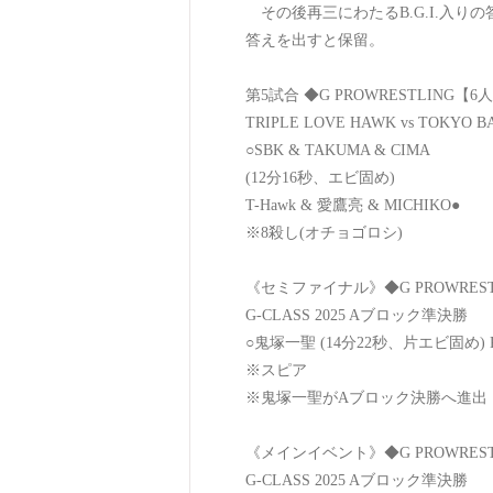
その後再三にわたるB.G.I.入
答えを出すと保留。
第5試合 ◆G PROWRESTLING
TRIPLE LOVE HAWK vs TOKYO BA
○SBK & TAKUMA & CIMA
(12分16秒、エビ固め)
T-Hawk & 愛鷹亮 & MICHIKO●
※8殺し(オチョゴロシ)
《セミファイナル》◆G PROWRES
G-CLASS 2025 Aブロック準決勝
○鬼塚一聖 (14分22秒、片エビ固め) K
※スピア
※鬼塚一聖がAブロック決勝へ進出
《メインイベント》◆G PROWRES
G-CLASS 2025 Aブロック準決勝