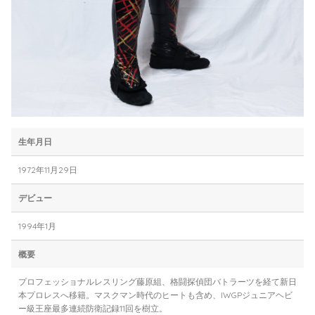
生年月日
1972年11月29日
デビュー
1994年1月
概要
プロフェッショナルレスリング藤原組、格闘探偵団バトラーツを経て新日
本プロレスへ移籍。マスクマン時代のヒートも含め、IWGPジュニアヘビ
ー級王座最多連続防衛記録11回を樹立。