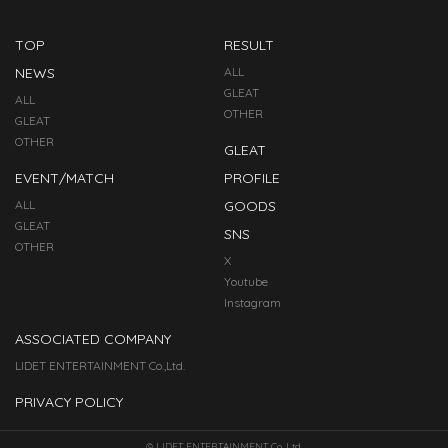
TOP
RESULT
NEWS
ALL
GLEAT
ALL
OTHER
GLEAT
OTHER
GLEAT
EVENT/MATCH
PROFILE
ALL
GOODS
GLEAT
SNS
OTHER
X
Youtube
Instagram
ASSOCIATED COMPANY
LIDET ENTERTAINMENT Co.,Ltd.
PRIVACY POLICY
© LIDET ENTERTAINMENT Co.,Ltd.