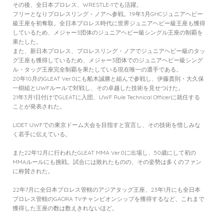
その後、全日本プロレス、WRESTLE-1でも活躍。
フリーとなりプロレスリング・ノアへ参戦。19年3月GHCジュニアヘビー
級王座を初奪取。全日本プロレス時代に世界ジュニアヘビー級王座も獲得
しているため、メジャー3団体のジュニアヘビー級シングル王座の制覇を
果たした。
また、新日本プロレス、プロレスリング・ノアでジュニアヘビー級のタッ
グ王座も獲得しているため、メジャー3団体でのジュニアヘビー級シング
ル・タッグ王座完全制覇を果たしている現在唯一の選手である。
20年10月のGLEAT Ver.0にも船木誠勝と組んで参戦し、伊藤貴則・大久保
一樹組とUWFルールで対戦し、その卓越した技術を見せつけた。
21年3月1日付けでGLEATに入団、UWF Rule Technical Officerに就任する
ことが発表された。
LIDET UWFでの東京ドーム大会を目指すと宣言し、その技術を惜しみな
く若手に伝えている。
また22年12月に行われたGLEAT MMA Ver.0に出場し、50歳にして初の
MMAルールにも挑戦。試合には敗れたものの、その姿勢は多くのファン
に称賛された。
22年7月に全日本プロレス管轄のアジアタッグ王座、23年1月にも全日本
プロレス管轄のGAORA TVチャンピオンシップを獲得するなど、これまで
獲得した王座の数は数えきれないほど。