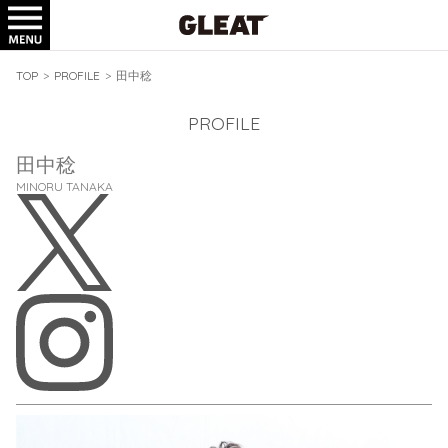
TICKET
GOODS
TOP
>
PROFILE
>
田中稔
PROFILE
田中稔
MINORU TANAKA