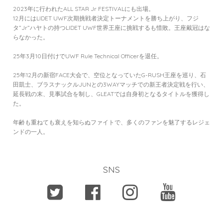
2023年に行われたALL STAR Jr FESTIVALにも出場。
12月にはLIDET UWF次期挑戦者決定トーナメントを勝ち上がり、フジ
タ”Jr”ハヤトの持つLIDET UWF世界王座に挑戦するも惜敗。王座戴冠はな
らなかった。
25年3月10日付けでUWF Rule Technical Officerを退任。
25年12月の新宿FACE大会で、空位となっていたG-RUSH王座を巡り、石
田凱士、ブラスナックルJUNとの3WAYマッチでの新王者決定戦を行い、
延長戦の末、見事試合を制し、GLEATでは自身初となるタイトルを獲得し
た。
年齢も重ねても衰えを知らぬファイトで、多くのファンを魅了するレジェ
ンドの一人。
SNS