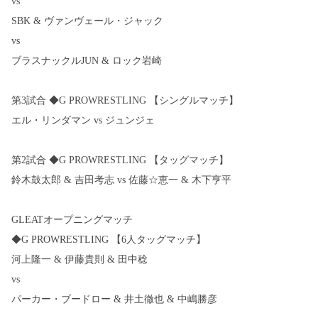
vs
SBK & ヴァンヴェール・ジャック
vs
ブラスナックルJUN & ロック岩崎
第3試合 ◆G PROWRESTLING 【シングルマッチ】
エル・リンダマン vs ジュンジェ
第2試合 ◆G PROWRESTLING 【タッグマッチ】
鈴木鼓太郎 & 吉田考志 vs 佐藤☆恵一 & 木下亨平
GLEATオープニングマッチ
◆G PROWRESTLING 【6人タッグマッチ】
河上隆一 & 伊藤貴則 & 田中稔
vs
パーカー・ブードロー & 井土徹也 & 中嶋勝彦