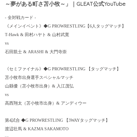
～夢がある町さ苫小牧～」｜GLEAT公式YouTube
- 全対戦カード -
《メインイベント》◆G PROWRESTLING【6人タッグマッチ】
T-Hawk & 田村ハヤト & 山村武寛
vs
石田凱士 & ARASHI & 大門寺崇
《セミファイナル》◆G PROWRESTLING 【タッグマッチ】
苫小牧市出身選手スペシャルマッチ
山縣優（苫小牧市出身）& 入江茂弘
vs
高西翔太（苫小牧市出身）& アンディウー
第4試合 ◆G PROWRESTLING 【3WAYタッグマッチ】
渡辺壮馬 & KAZMA SAKAMOTO