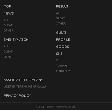
TOP
RESULT
NEWS
ALL
GLEAT
ALL
OTHER
GLEAT
OTHER
GLEAT
EVENT/MATCH
PROFILE
ALL
GOODS
GLEAT
SNS
OTHER
X
Youtube
Instagram
ASSOCIATED COMPANY
LIDET ENTERTAINMENT Co.,Ltd.
PRIVACY POLICY
© LIDET ENTERTAINMENT Co.,Ltd.