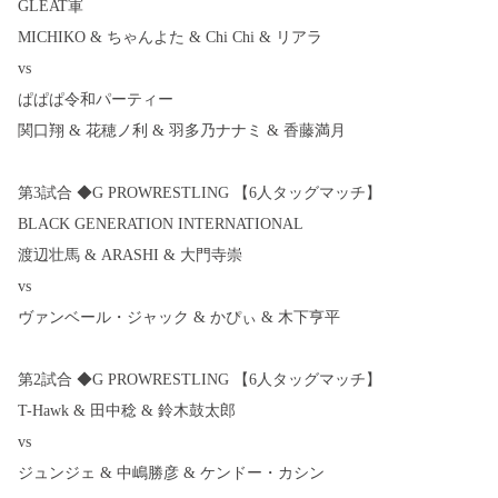
GLEAT軍
MICHIKO & ちゃんよた & Chi Chi & リアラ
vs
ぱぱぱ令和パーティー
関口翔 & 花穂ノ利 & 羽多乃ナナミ & 香藤満月
第3試合 ◆G PROWRESTLING 【6人タッグマッチ】
BLACK GENERATION INTERNATIONAL
渡辺壮馬 & ARASHI & 大門寺崇
vs
ヴァンベール・ジャック & かぴぃ & 木下亨平
第2試合 ◆G PROWRESTLING 【6人タッグマッチ】
T-Hawk & 田中稔 & 鈴木鼓太郎
vs
ジュンジェ & 中嶋勝彦 & ケンドー・カシン