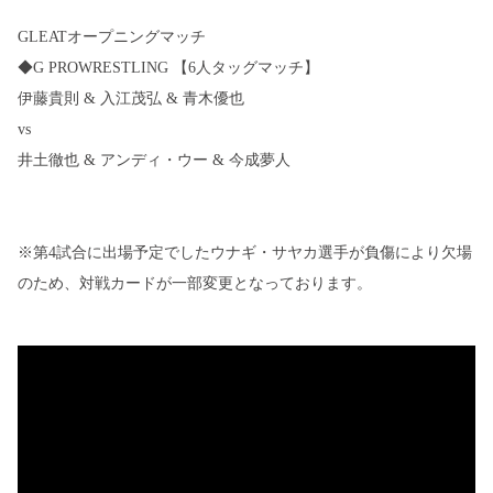
GLEATオープニングマッチ
◆G PROWRESTLING 【6人タッグマッチ】
伊藤貴則 & 入江茂弘 & 青木優也
vs
井土徹也 & アンディ・ウー & 今成夢人
※第4試合に出場予定でしたウナギ・サヤカ選手が負傷により欠場
のため、対戦カードが一部変更となっております。