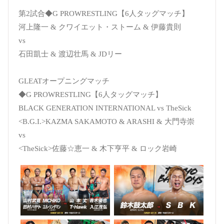
第2試合◆G PROWRESTLING【6人タッグマッチ】
河上隆一 & クワイエット・ストーム & 伊藤貴則
vs
石田凱士 & 渡辺壮馬 & JDリー
GLEATオープニングマッチ
◆G PROWRESTLING【6人タッグマッチ】
BLACK GENERATION INTERNATIONAL vs TheSick
<B.G.I.>KAZMA SAKAMOTO & ARASHI & 大門寺崇
vs
<TheSick>佐藤☆恵一 & 木下亨平 & ロック岩崎