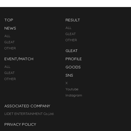
TOP
RESULT
NEWS
ALL
GLEAT
ALL
OTHER
GLEAT
OTHER
GLEAT
EVENT/MATCH
PROFILE
ALL
GOODS
GLEAT
SNS
OTHER
X
Youtube
Instagram
ASSOCIATED COMPANY
LIDET ENTERTAINMENT Co.,Ltd.
PRIVACY POLICY