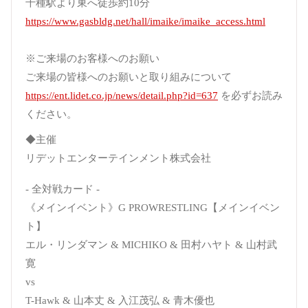
千種駅より東へ徒歩約10分
https://www.gasbldg.net/hall/imaike/imaike_access.html
※ご来場のお客様へのお願い
ご来場の皆様へのお願いと取り組みについて
https://ent.lidet.co.jp/news/detail.php?id=637
を必ずお読み
ください。
◆主催
リデットエンターテインメント株式会社
- 全対戦カード -
《メインイベント》G PROWRESTLING【メインイベン
ト】
エル・リンダマン & MICHIKO & 田村ハヤト & 山村武
寛
vs
T-Hawk & 山本丈 & 入江茂弘 & 青木優也