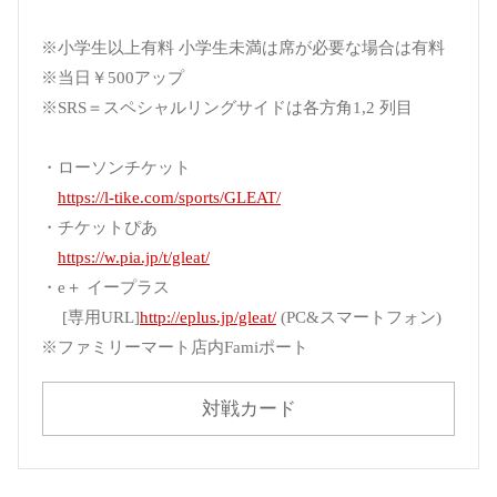
※小学生以上有料 小学生未満は席が必要な場合は有料
※当日￥500アップ
※SRS＝スペシャルリングサイドは各方角1,2 列目
・ローソンチケット
https://l-tike.com/sports/GLEAT/
・チケットぴあ
https://w.pia.jp/t/gleat/
・e＋ イープラス
[専用URL]
http://eplus.jp/gleat/
(PC&スマートフォン)
※ファミリーマート店内Famiポート
対戦カード