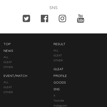
SNS
TOP
RESULT
NEWS
ALL
GLEAT
ALL
OTHER
GLEAT
OTHER
GLEAT
EVENT/MATCH
PROFILE
ALL
GOODS
GLEAT
SNS
OTHER
X
Youtube
Instagram