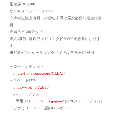
指定席 ￥5,500
サンキューシート ￥3,500
※小学生以上有料 小学生未満は席が必要な場合は有
料
※当日￥500アップ
※入場時に別途ワンドリンク代￥600が必要になりま
す。
※SRS＝スペシャルリングサイドは各方角1,2列目
・ローソンチケット
https://l-tike.com/sports/GLEAT/
・チケットぴあ
https://w.pia.jp/t/gleat/
・e＋ イープラス
[専用URL]
http://eplus.jp/gleat/
(PC&スマートフォン)
※ファミリーマート店内Famiポート