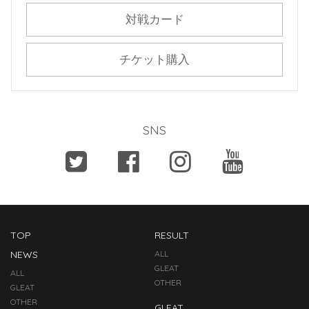
対戦カード
チケット購入
SNS
TOP
RESULT
NEWS
ALL
GLEAT
ALL
OTHER
GLEAT
OTHER
GLEAT